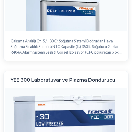
Çalışma Aralığı C° -5 / - 30 C° Soğutma Sistemi Doğrudan Hava
Soğutma Sıcaklık Sensörü NTC Kapasite (lt.) 350 lt. Soğutucu Gazlar
R404A Alarm Sistemi Sesli & Görsel İzolasyon (CFC poliüretan blok)
6.....
YEE 300 Laboratuvar ve Plazma Dondurucu