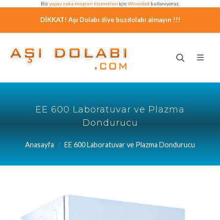
Biz
yapay zeka müşteri hizmetleri
için
Winnobot
kullanıyoruz.
DİKKAT! Aşı Dolabı diye buzdolabı almayın !!!
EE 600 Laboratuvar ve Plazma
Dondurucu
Anasayfa
EE 600 Laboratuvar ve Plazma Dondurucu