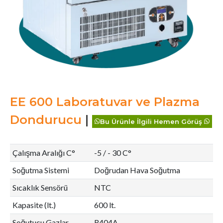
EE 600 Laboratuvar ve Plazma
Dondurucu
|
Bu Ürünle İlgili Hemen Görüş
Çalışma Aralığı C°
-5 / - 30 C°
Soğutma Sistemi
Doğrudan Hava Soğutma
Sıcaklık Sensörü
NTC
Kapasite (lt.)
600 lt.
Soğutucu Gazlar
R404A