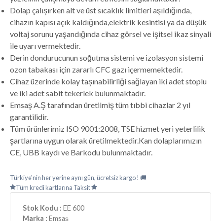
Dolap çalışırken alt ve üst sıcaklık limitleri aşıldığında,
cihazın kapısı açık kaldığında,elektrik kesintisi ya da düşük
voltaj sorunu yaşandığında cihaz görsel ve işitsel ikaz sinyali
ile uyarı vermektedir.
Derin dondurucunun soğutma sistemi ve izolasyon sistemi
ozon tabakası için zararlı CFC gazı içermemektedir.
Cihaz üzerinde kolay taşınabilirliği sağlayan iki adet stoplu
ve iki adet sabit tekerlek bulunmaktadır.
Emsaş A.Ş tarafından üretilmiş tüm tıbbi cihazlar 2 yıl
garantilidir.
Tüm ürünlerimiz ISO 9001:2008, TSE hizmet yeri yeterlilik
şartlarına uygun olarak üretilmektedir.Kan dolaplarımızın
CE, UBB kaydı ve Barkodu bulunmaktadır.
Türkiye'nin her yerine aynı gün, ücretsiz kargo ! 🚚
Tüm kredi kartlarına Taksit
Stok Kodu :
EE 600
Marka :
Emsaş