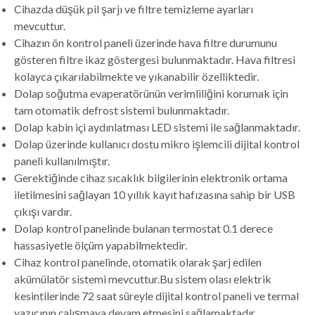
Cihazda düşük pil şarjı ve filtre temizleme ayarları
mevcuttur.
Cihazın ön kontrol paneli üzerinde hava filtre durumunu
gösteren filtre ikaz göstergesi bulunmaktadır. Hava filtresi
kolayca çıkarılabilmekte ve yıkanabilir özelliktedir.
Dolap soğutma evaperatörünün verimliliğini korumak için
tam otomatik defrost sistemi bulunmaktadır.
Dolap kabin içi aydınlatması LED sistemi ile sağlanmaktadır.
Dolap üzerinde kullanıcı dostu mikro işlemcili dijital kontrol
paneli kullanılmıştır.
Gerektiğinde cihaz sıcaklık bilgilerinin elektronik ortama
iletilmesini sağlayan 10 yıllık kayıt hafızasına sahip bir USB
çıkışı vardır.
Dolap kontrol panelinde bulanan termostat 0.1 derece
hassasiyetle ölçüm yapabilmektedir.
Cihaz kontrol panelinde, otomatik olarak şarj edilen
akümülatör sistemi mevcuttur.Bu sistem olası elektrik
kesintilerinde 72 saat süreyle dijital kontrol paneli ve termal
yazıcının çalışmaya devam etmesini sağlamaktadır.