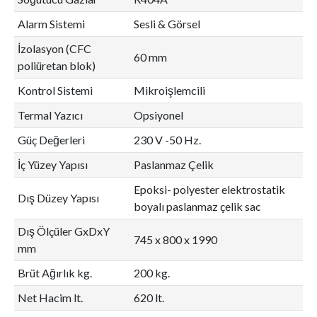
Alarm Sistemi
Sesli & Görsel
İzolasyon (CFC
60 mm
poliüretan blok)
Kontrol Sistemi
Mikroişlemcili
Termal Yazıcı
Opsiyonel
Güç Değerleri
230 V -50 Hz.
İç Yüzey Yapısı
Paslanmaz Çelik
Epoksi- polyester elektrostatik
Dış Düzey Yapısı
boyalı paslanmaz çelik sac
Dış Ölçüler GxDxY
745 x 800 x 1990
mm
Brüt Ağırlık kg.
200 kg.
Net Hacim lt.
620 lt.