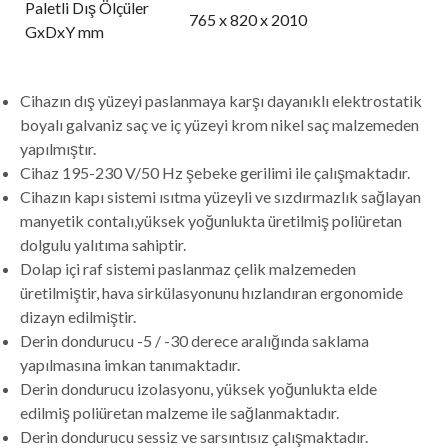
Paletli Dış Ölçüler
765 x 820 x 2010
GxDxY mm
Cihazın dış yüzeyi paslanmaya karşı dayanıklı elektrostatik
boyalı galvaniz saç ve iç yüzeyi krom nikel saç malzemeden
yapılmıştır.
Cihaz 195-230 V/50 Hz şebeke gerilimi ile çalışmaktadır.
Cihazın kapı sistemi ısıtma yüzeyli ve sızdırmazlık sağlayan
manyetik contalı,yüksek yoğunlukta üretilmiş poliüretan
dolgulu yalıtıma sahiptir.
Dolap içi raf sistemi paslanmaz çelik malzemeden
üretilmiştir, hava sirkülasyonunu hızlandıran ergonomide
dizayn edilmiştir.
Derin dondurucu -5 / -30 derece aralığında saklama
yapılmasına imkan tanımaktadır.
Derin dondurucu izolasyonu, yüksek yoğunlukta elde
edilmiş poliüretan malzeme ile sağlanmaktadır.
Derin dondurucu sessiz ve sarsıntısız çalışmaktadır.