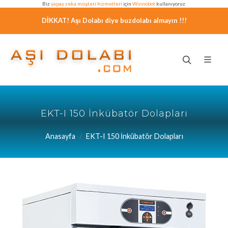
Biz
yapay zeka müşteri hizmetleri
için
Winnobot
kullanıyoruz.
DİKKAT! Aşı Dolabı diye buzdolabı almayın !!!
EKT-I 150 İnkübatör Dolapları
Anasayfa
EKT-I 150 İnkübatör Dolapları