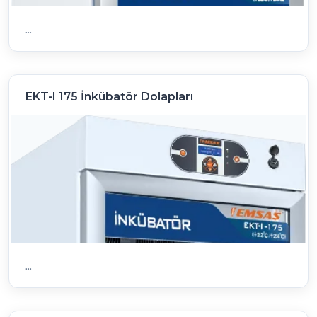
...
EKT-I 175 İnkübatör Dolapları
...