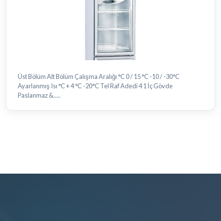
Üst Bölüm Alt Bölüm Çalışma Aralığı °C 0 / 15 °C -10 / -30°C
Ayarlanmış Isı °C + 4 °C -20°C Tel Raf Adedi 4 1 İç Gövde
Paslanmaz &.....