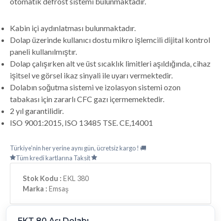
otomatik defrost sistemi bulunmaktadır.
Kabin içi aydınlatması bulunmaktadır.
Dolap üzerinde kullanıcı dostu mikro işlemcili dijital kontrol
paneli kullanılmıştır.
Dolap çalışırken alt ve üst sıcaklık limitleri aşıldığında, cihaz
işitsel ve görsel ikaz sinyali ile uyarı vermektedir.
Dolabın soğutma sistemi ve izolasyon sistemi ozon
tabakası için zararlı CFC gazı içermemektedir.
2 yıl garantilidir.
ISO 9001:2015, ISO 13485 TSE. CE,14001
Türkiye'nin her yerine aynı gün, ücretsiz kargo ! 🚚
Tüm kredi kartlarına Taksit
Stok Kodu :
EKL 380
Marka :
Emsaş
EKT 80 Aşı Dolabı