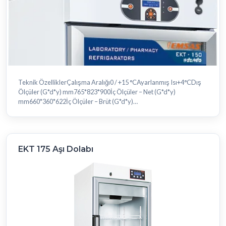
Teknik ÖzelliklerÇalışma Aralığı0 / +15 °CAyarlanmış Isı+4°CDış
Ölçüler (G*d*y) mm765*823*900İç Ölçüler – Net (G*d*y)
mm660*360*622İç Ölçüler – Brüt (G*d*y)
mm660*462*622Hacim190 LPoliüretan Kalınlı.....
EKT 175 Aşı Dolabı