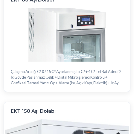
Çalışma Aralığı C° 0 / 15 C° Ayarlanmış Isı C° + 4 C° Tel Raf Adedi 2
İç Gövde Paslanmaz Çelik + Dijital Mikroişlemci Kontrolü +
Grafiksel Termal Yazıcı Ops. Alarm (Isı, Açık Kapı, Elektrik) + İç Ay.....
EKT 150 Aşı Dolabı