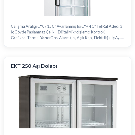
Çalışma Aralığı C° 0 / 15 C° Ayarlanmış Isı C° + 4 C° Tel Raf Adedi 3
İç Gövde Paslanmaz Çelik + Dijital Mikroişlemci Kontrolü +
Grafiksel Termal Yazıcı Ops. Alarm (Isı, Açık Kapı, Elektrik) + İç Ay.....
EKT 250 Aşı Dolabı