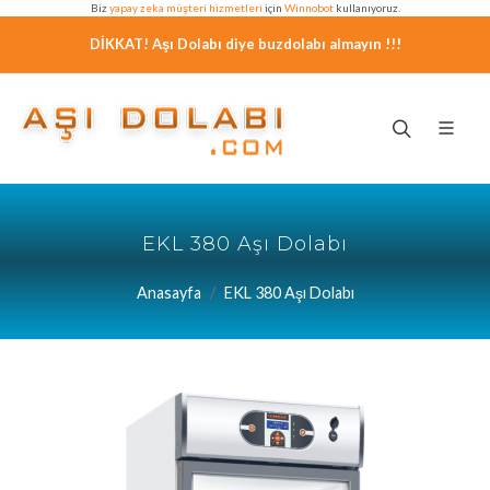
Biz
yapay zeka müşteri hizmetleri
için
Winnobot
kullanıyoruz.
DİKKAT! Aşı Dolabı diye buzdolabı almayın !!!
EKL 380 Aşı Dolabı
Anasayfa
EKL 380 Aşı Dolabı