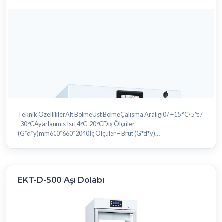
Teknik ÖzelliklerAlt BölmeÜst BölmeÇalısma Aralıgı0 / +15 °C-5°c /
-30°CAyarlanmıs Isı+4°C-20°CDış Ölçüler
(G*d*y)mm600*660*2040Iç Ölçüler – Brüt (G*d*y)
mm515*542*880480*464*360Hacm245 L80 LPoliüre.....
EKT-D-500 Aşı Dolabı